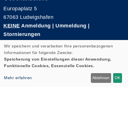
Europaplatz 5
67063 Ludwigshafen
KEINE
Anmeldung | Ummeldung |
Stornierungen
Telefon 0621-5909 3500
Wir speichern und verarbeiten Ihre personenbezogenen
E-Mail: kvhs-geschaeftsstelle@vhs-rpk.de
Informationen für folgende Zwecke:
Speicherung von Einstellungen dieser Anwendung,
Funktionelle Cookies, Essenzielle Cookies.
Widerrufsformular
Mehr erfahren
Ablehnen
OK
Cookie Einstellungen