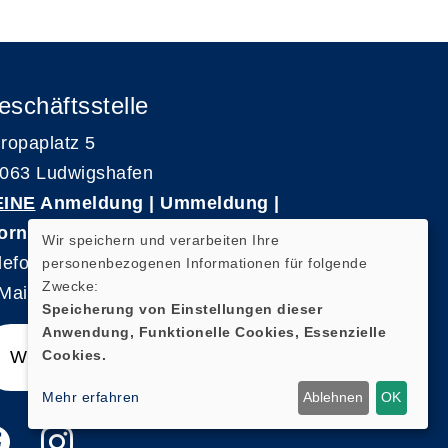
eschäftsstelle
ropaplatz 5
063 Ludwigshafen
EINE
Anmeldung | Ummeldung |
ornierungen
Wir speichern und verarbeiten Ihre
lefon 0621-5909 3500
personenbezogenen Informationen für folgende
Zwecke:
Mail: kvhs-geschaeftsstelle@vhs-rpk.de
Speicherung von Einstellungen dieser
Anwendung, Funktionelle Cookies, Essenzielle
Cookies.
Widerrufsformular
Mehr erfahren
Ablehnen
OK