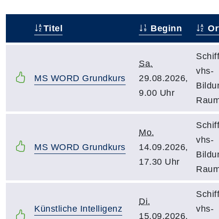
Titel
Beginn
Or
–
Schif
Sa.
vhs-
MS WORD Grundkurs
29.08.2026,
Bildu
9.00 Uhr
Raum
Schif
Mo.
vhs-
MS WORD Grundkurs
14.09.2026,
Bildu
17.30 Uhr
Raum
Schif
Di.
Künstliche Intelligenz
vhs-
15.09.2026,