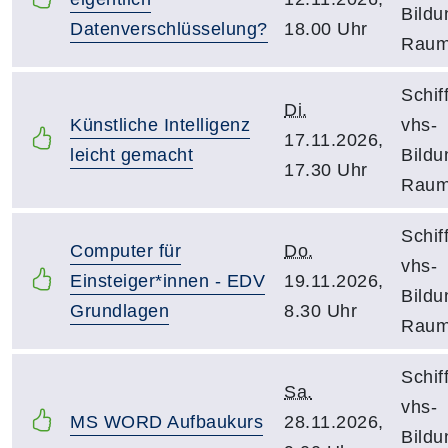
Bildu
Datenverschlüsselung?
18.00 Uhr
Raum
Schif
Di.
Künstliche Intelligenz
vhs-
17.11.2026,
leicht gemacht
Bildu
17.30 Uhr
Raum
Schif
Computer für
Do.
vhs-
Einsteiger*innen - EDV
19.11.2026,
Bildu
Grundlagen
8.30 Uhr
Raum
Schif
Sa.
vhs-
MS WORD Aufbaukurs
28.11.2026,
Bildu