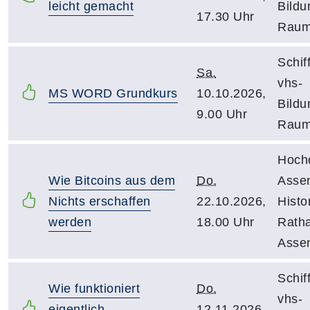
leicht gemacht
Bildu
17.30 Uhr
Raum
Schif
Sa.
vhs-
MS WORD Grundkurs
10.10.2026,
Bildu
9.00 Uhr
Raum
Hochd
Wie Bitcoins aus dem
Do.
Asse
Nichts erschaffen
22.10.2026,
Histo
werden
18.00 Uhr
Rath
Asse
Schif
Wie funktioniert
Do.
vhs-
eigentlich
12.11.2026,