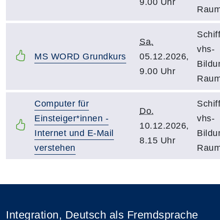
9.00 Uhr
Raum
Schif
Sa.
vhs-
MS WORD Grundkurs
05.12.2026,
Bildu
9.00 Uhr
Raum
Computer für
Schif
Do.
Einsteiger*innen -
vhs-
10.12.2026,
Internet und E-Mail
Bildu
8.15 Uhr
verstehen
Raum
Integration, Deutsch als Fremdsprache