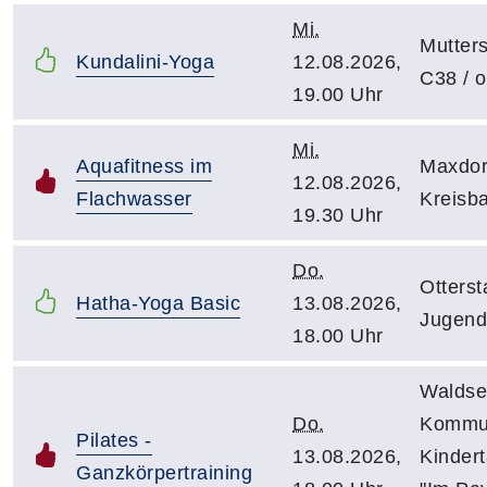
Mi.
Mutters
Kundalini-Yoga
12.08.2026,
C38 / o
19.00 Uhr
Mi.
Aquafitness im
Maxdor
12.08.2026,
Flachwasser
Kreisb
19.30 Uhr
Do.
Otterst
Hatha-Yoga Basic
13.08.2026,
Jugend
18.00 Uhr
Waldse
Do.
Kommu
Pilates -
13.08.2026,
Kindert
Ganzkörpertraining