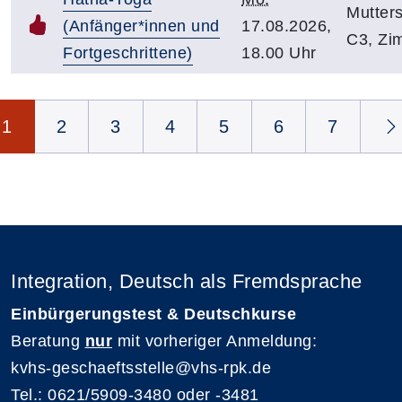
Mutters
(Anfänger*innen und
17.08.2026,
C3, Zi
Fortgeschrittene)
18.00 Uhr
Seite 1 von 11
1
2
3
4
5
6
7
Integration, Deutsch als Fremdsprache
Einbürgerungstest & Deutschkurse
Beratung
nur
mit vorheriger Anmeldung:
kvhs-geschaeftsstelle@vhs-rpk.de
Tel.: 0621/5909-3480 oder -3481