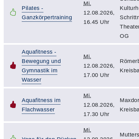
Mi.
Pilates -
Kulturh
12.08.2026,
Ganzkörpertraining
Schrit
16.45 Uhr
Theate
OG
Aquafitness -
Mi.
Bewegung und
Römerb
12.08.2026,
Gymnastik im
Kreisb
17.00 Uhr
Wasser
Mi.
Aquafitness im
Maxdor
12.08.2026,
Flachwasser
Kreisb
17.30 Uhr
Mi.
Mutters