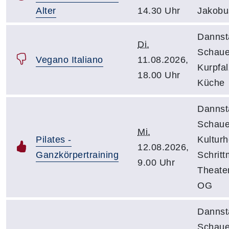
Alter
14.30 Uhr
Jakobu
Dannst
Di.
Schaue
Vegano Italiano
11.08.2026,
Kurpfal
18.00 Uhr
Küche
Dannst
Schaue
Mi.
Pilates -
Kulturh
12.08.2026,
Ganzkörpertraining
Schrit
9.00 Uhr
Theate
OG
Dannst
Schaue