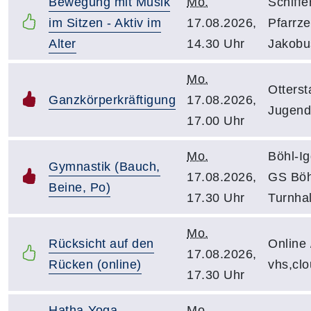
Bewegung mit Musik
Mo.
Schiffe
im Sitzen - Aktiv im
17.08.2026,
Pfarrze
Alter
14.30 Uhr
Jakobu
Mo.
Otterst
Ganzkörperkräftigung
17.08.2026,
Jugend
17.00 Uhr
Mo.
Böhl-Ig
Gymnastik (Bauch,
17.08.2026,
GS Böh
Beine, Po)
17.30 Uhr
Turnhal
Mo.
Rücksicht auf den
Online 
17.08.2026,
Rücken (online)
vhs,cl
17.30 Uhr
Hatha-Yoga
Mo.