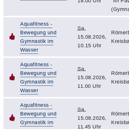
18.00 Uhr
"Im Pav
(Gymna
Aquafitness -
Sa.
Bewegung und
Römerb
15.08.2026,
Gymnastik im
Kreisb
10.15 Uhr
Wasser
Aquafitness -
Sa.
Bewegung und
Römerb
15.08.2026,
Gymnastik im
Kreisb
11.00 Uhr
Wasser
Aquafitness -
Sa.
Bewegung und
Römerb
15.08.2026,
Gymnastik im
Kreisb
11.45 Uhr