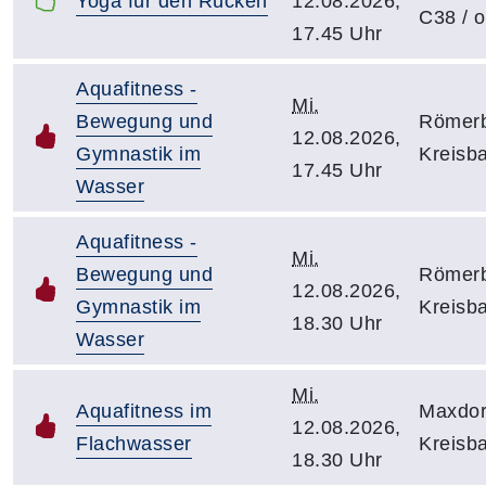
Yoga für den Rücken
12.08.2026,
C38 / o
17.45 Uhr
Aquafitness -
Mi.
Bewegung und
Römerb
12.08.2026,
Gymnastik im
Kreisb
17.45 Uhr
Wasser
Aquafitness -
Mi.
Bewegung und
Römerb
12.08.2026,
Gymnastik im
Kreisb
18.30 Uhr
Wasser
Mi.
Aquafitness im
Maxdor
12.08.2026,
Flachwasser
Kreisb
18.30 Uhr