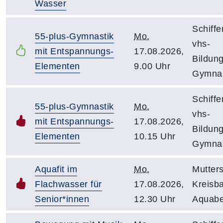
Wasser
Schiffe
55-plus-Gymnastik
Mo.
vhs-
mit Entspannungs-
17.08.2026,
Bildun
Elementen
9.00 Uhr
Gymnas
Schiffe
55-plus-Gymnastik
Mo.
vhs-
mit Entspannungs-
17.08.2026,
Bildun
Elementen
10.15 Uhr
Gymnas
Aquafit im
Mo.
Mutters
Flachwasser für
17.08.2026,
Kreisb
Senior*innen
12.30 Uhr
Aquabe