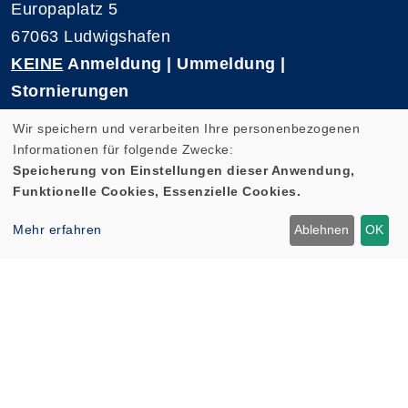
Europaplatz 5
67063 Ludwigshafen
KEINE
Anmeldung | Ummeldung |
Stornierungen
Telefon 0621-5909 3500
Wir speichern und verarbeiten Ihre personenbezogenen
E-Mail: kvhs-geschaeftsstelle@vhs-rpk.de
Informationen für folgende Zwecke:
Speicherung von Einstellungen dieser Anwendung,
Funktionelle Cookies, Essenzielle Cookies.
Widerrufsformular
Mehr erfahren
Ablehnen
OK
Cookie Einstellungen