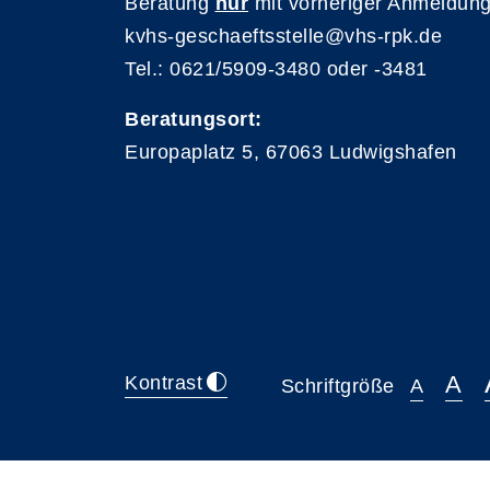
Beratung
nur
mit vorheriger Anmeldung
kvhs-geschaeftsstelle@vhs-rpk.de
Tel.: 0621/5909-3480 oder -3481
Beratungsort:
Europaplatz 5, 67063 Ludwigshafen
A
Kontrast
Schriftgröße
A