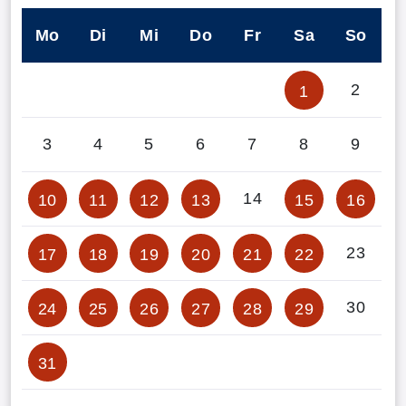
Mo
Di
Mi
Do
Fr
Sa
So
2
1
3
4
5
6
7
8
9
14
10
11
12
13
15
16
23
17
18
19
20
21
22
30
24
25
26
27
28
29
31