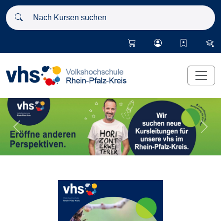
Nach Kursen suchen
Vorheriges Slider-Bild anzeigen
Näch