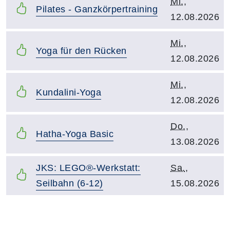
Kursbeginn:
Mi.
,
Kurstitel:
Pilates - Ganzkörpertraining
12.08.2026
Kursbeginn:
Mi.
,
Kurstitel:
Yoga für den Rücken
12.08.2026
Kursbeginn:
Mi.
,
Kurstitel:
Kundalini-Yoga
12.08.2026
Kursbeginn:
Do.
,
Kurstitel:
Hatha-Yoga Basic
13.08.2026
Kurstitel:
Kursbeginn:
JKS: LEGO®-Werkstatt:
Sa.
,
Seilbahn (6-12)
15.08.2026
Übersicht demnächst stattfindender Kurse