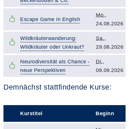
Beckenboden & Co.
Kursbeginn:
Mo.
,
Kurstitel:
Escape Game in English
24.08.2026
Kurstitel:
Kursbeginn:
Wildkräuterwanderung:
Sa.
,
Wildkräuter oder Unkraut?
29.08.2026
Kurstitel:
Kursbeginn:
Neurodiversität als Chance -
Di.
,
neue Perspektiven
08.09.2026
Kursvorschläge
Demnächst stattfindende Kurse:
Kurstitel
Beginn
–