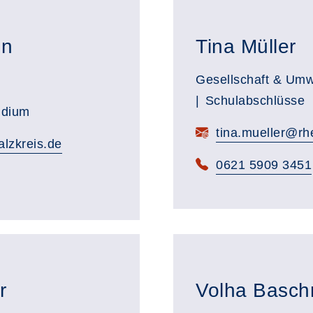
hn
Tina Müller
Gesellschaft & Umw
Schulabschlüsse
udium
tina.mueller@rhe
alzkreis.de
0621 5909 3451
r
Volha Basch