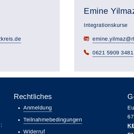
Emine Yilma
Integrationskurse
kreis.de
emine.yilmaz@rh
0621 5909 3481
Rechtliches
G
Anmeldung
Eu
67
Teilnahmebedingungen
:
K
Widerruf