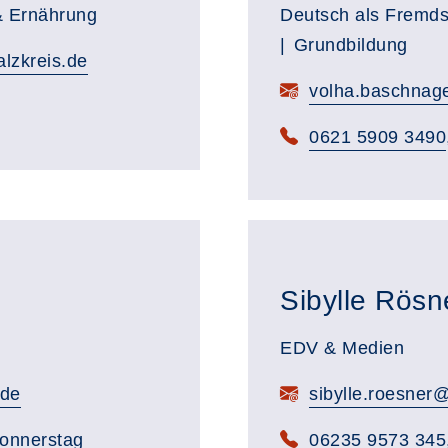
& Ernährung
Deutsch als Fremd
Grundbildung
alzkreis.de
volha.baschnage
0621 5909 3490
Sibylle Rösn
EDV & Medien
.de
sibylle.roesner@
Donnerstag
06235 9573 345