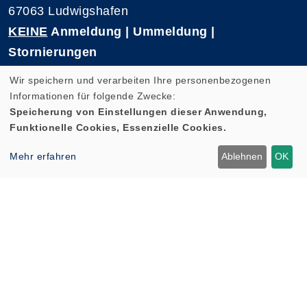
67063 Ludwigshafen
KEINE
Anmeldung | Ummeldung |
Stornierungen
Telefon 0621-5909 3500
Wir speichern und verarbeiten Ihre personenbezogenen
E-Mail: kvhs-geschaeftsstelle@vhs-rpk.de
Informationen für folgende Zwecke:
Speicherung von Einstellungen dieser Anwendung,
Funktionelle Cookies, Essenzielle Cookies.
Widerrufsformular
Mehr erfahren
Ablehnen
OK
Cookie Einstellungen