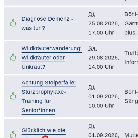
Di.
Böhl-
Diagnose Demenz -
25.08.2026,
Gärt
was tun?
17.00 Uhr
plus
Wildkräuterwanderung:
Sa.
Treff
Wildkräuter oder
29.08.2026,
Infor
Unkraut?
14.00 Uhr
Achtung Stolperfalle:
Di.
Sturzprophylaxe-
Böhl
01.09.2026,
Training für
Säng
10.00 Uhr
Senior*innen
Di.
Glücklich wie die
01.09.2026,
Mutte