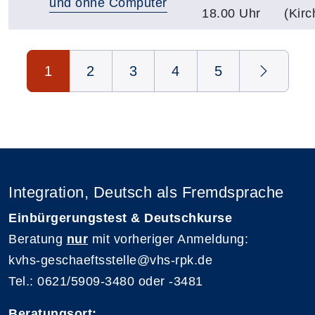
und ohne Computer
18.00 Uhr
(Kirc
Seite 1 von 5
1
2
3
4
5
Integration, Deutsch als Fremdsprache
Einbürgerungstest & Deutschkurse
Beratung
nur
mit vorheriger Anmeldung:
kvhs-geschaeftsstelle@vhs-rpk.de
Tel.: 0621/5909-3480 oder -3481
Beratungsort: