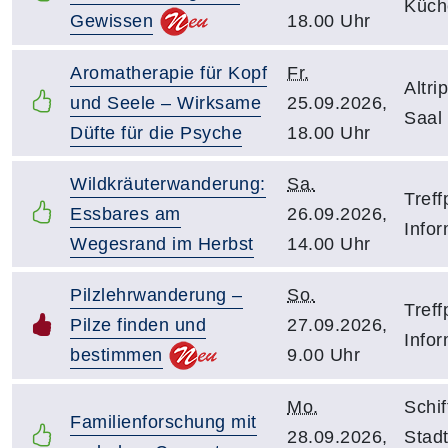
Küch
Gewissen
18.00 Uhr
Aromatherapie für Kopf
Fr.
Altri
und Seele – Wirksame
25.09.2026,
Saal
Düfte für die Psyche
18.00 Uhr
Wildkräuterwanderung:
Sa.
Treff
Essbares am
26.09.2026,
Infor
Wegesrand im Herbst
14.00 Uhr
Pilzlehrwanderung –
So.
Treff
Pilze finden und
27.09.2026,
Infor
bestimmen
9.00 Uhr
Mo.
Schif
Familienforschung mit
28.09.2026,
Stadt