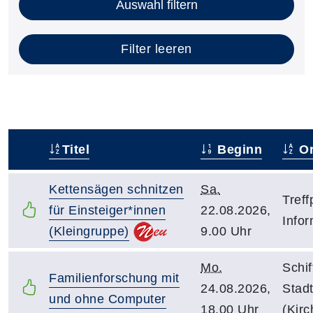
Auswahl filtern
Filter leeren
Titel
Beginn
Or
–
Kettensägen schnitzen
Sa.
Treff
für Einsteiger*innen
22.08.2026,
Infor
(Kleingruppe)
9.00 Uhr
Mo.
Schif
Familienforschung mit
24.08.2026,
Stadt
und ohne Computer
18.00 Uhr
(Kirc