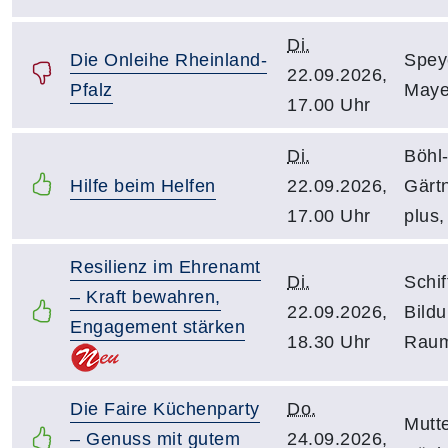
Di.
Die Onleihe Rheinland-
Speye
22.09.2026,
Pfalz
Maye
17.00 Uhr
Di.
Böhl-
Hilfe beim Helfen
22.09.2026,
Gärt
17.00 Uhr
plus,
Resilienz im Ehrenamt
Di.
Schif
– Kraft bewahren,
22.09.2026,
Bild
Engagement stärken
18.30 Uhr
Raum
Die Faire Küchenparty
Do.
Mutte
– Genuss mit gutem
24.09.2026,