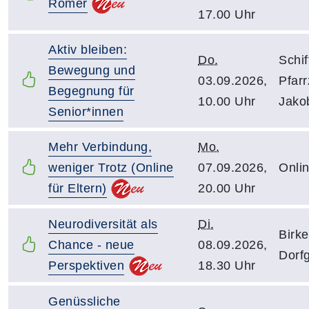
Römer
17.00 Uhr
Aktiv bleiben:
Do.
Schif
Bewegung und
03.09.2026,
Pfarr
Begegnung für
10.00 Uhr
Jako
Senior*innen
Mehr Verbindung,
Mo.
weniger Trotz (Online
07.09.2026,
Onli
für Eltern)
20.00 Uhr
Neurodiversität als
Di.
Birk
Chance - neue
08.09.2026,
Dorf
Perspektiven
18.30 Uhr
Genüssliche