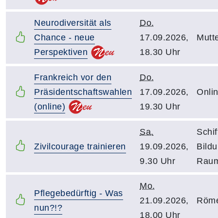
Neurodiversität als
Do.
Chance - neue
17.09.2026,
Mutte
Perspektiven
18.30 Uhr
Frankreich vor den
Do.
Präsidentschaftswahlen
17.09.2026,
Onli
(online)
19.30 Uhr
Sa.
Schif
Zivilcourage trainieren
19.09.2026,
Bild
9.30 Uhr
Raum
Mo.
Pflegebedürftig - Was
21.09.2026,
Röme
nun?!?
18.00 Uhr