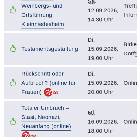
Sa.
Weinbergs- und
Treff
12.09.2026,
Ortsführung
Infor
14.30 Uhr
Kleinniedesheim
Di.
Birk
Testamentsgestaltung
15.09.2026,
Dorf
19.00 Uhr
Rückschritt oder
Di.
Aufbruch? (online für
15.09.2026,
Onli
Frauen)
20.00 Uhr
Totaler Umbruch –
Mi.
Stasi, Neonazi,
16.09.2026,
Onli
Neuanfang (online)
18.00 Uhr