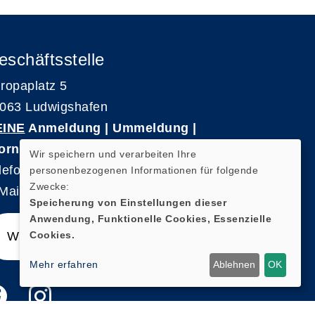
eschäftsstelle
ropaplatz 5
063 Ludwigshafen
EINE
Anmeldung | Ummeldung |
ornierungen
Wir speichern und verarbeiten Ihre
lefon 0621-5909 3500
personenbezogenen Informationen für folgende
Zwecke:
Mail: kvhs-geschaeftsstelle@vhs-rpk.de
Speicherung von Einstellungen dieser
Anwendung, Funktionelle Cookies, Essenzielle
Cookies.
Widerrufsformular
Mehr erfahren
Ablehnen
OK