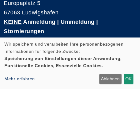
Europaplatz 5
67063 Ludwigshafen
KEINE
Anmeldung | Ummeldung |
Stornierungen
Telefon 0621-5909 3500
Wir speichern und verarbeiten Ihre personenbezogenen
E-Mail: kvhs-geschaeftsstelle@vhs-rpk.de
Informationen für folgende Zwecke:
Speicherung von Einstellungen dieser Anwendung,
Funktionelle Cookies, Essenzielle Cookies.
Widerrufsformular
Mehr erfahren
Ablehnen
OK
Cookie Einstellungen