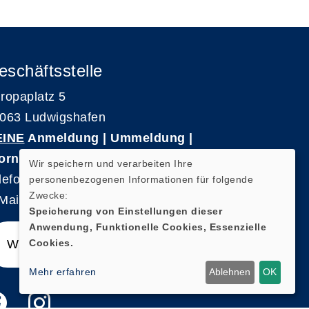
eschäftsstelle
ropaplatz 5
063 Ludwigshafen
EINE
Anmeldung | Ummeldung |
ornierungen
Wir speichern und verarbeiten Ihre
lefon 0621-5909 3500
personenbezogenen Informationen für folgende
Zwecke:
Mail: kvhs-geschaeftsstelle@vhs-rpk.de
Speicherung von Einstellungen dieser
Anwendung, Funktionelle Cookies, Essenzielle
Cookies.
Widerrufsformular
Mehr erfahren
Ablehnen
OK