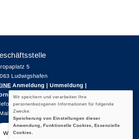
eschäftsstelle
ropaplatz 5
063 Ludwigshafen
EINE
Anmeldung | Ummeldung |
ornierungen
Wir speichern und verarbeiten Ihre
lefon 0621-5909 3500
personenbezogenen Informationen für folgende
Zwecke:
Mail: kvhs-geschaeftsstelle@vhs-rpk.de
Speicherung von Einstellungen dieser
Anwendung, Funktionelle Cookies, Essenzielle
Cookies.
Widerrufsformular