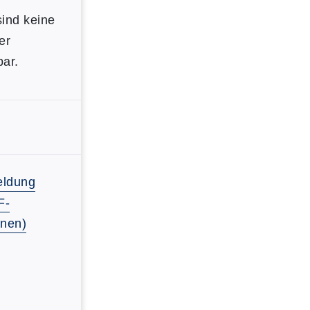
ind keine
er
ar.
ldung
F-
fnen)