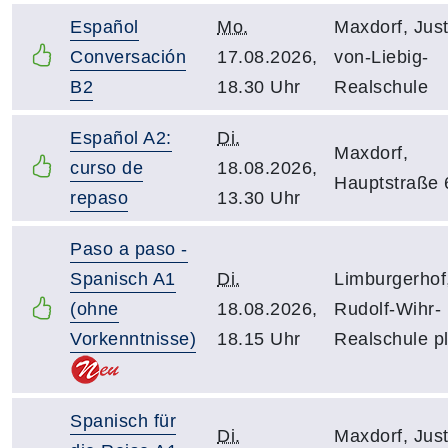
Español
Mo.
Maxdorf, Jus
Conversación
17.08.2026,
von-Liebig-
B2
18.30 Uhr
Realschule
Español A2:
Di.
Maxdorf,
curso de
18.08.2026,
Hauptstraße 
repaso
13.30 Uhr
Paso a paso -
Spanisch A1
Di.
Limburgerhof
(ohne
18.08.2026,
Rudolf-Wihr-
Vorkenntnisse)
18.15 Uhr
Realschule p
Spanisch für
Di.
Maxdorf, Jus