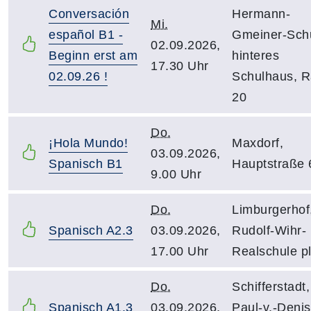
Conversación
Hermann-
Mi.
español B1 -
Gmeiner-Schu
02.09.2026,
Beginn erst am
hinteres
17.30 Uhr
02.09.26 !
Schulhaus, 
20
Do.
¡Hola Mundo!
Maxdorf,
03.09.2026,
Spanisch B1
Hauptstraße 
9.00 Uhr
Do.
Limburgerhof
Spanisch A2.3
03.09.2026,
Rudolf-Wihr-
17.00 Uhr
Realschule p
Do.
Schifferstadt,
Spanisch A1.3
03.09.2026,
Paul-v.-Denis