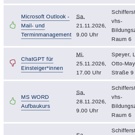
Schiffers
Microsoft Outlook -
Sa.
vhs-
Mail- und
21.11.2026,
Bildungs
Terminmanagement
9.00 Uhr
Raum 6
Mi.
Speyer, 
ChatGPT für
25.11.2026,
Otto-May
Einsteiger*innen
17.00 Uhr
Straße 9
Schiffers
Sa.
MS WORD
vhs-
28.11.2026,
Aufbaukurs
Bildungs
9.00 Uhr
Raum 6
Schiffers