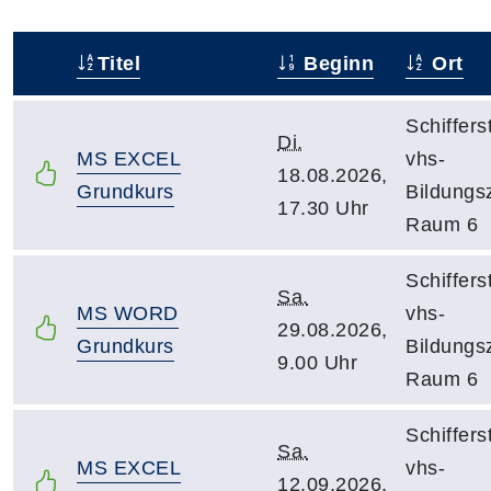
Titel
Beginn
Ort
–
Schiffers
Di.
MS EXCEL
vhs-
18.08.2026,
Grundkurs
Bildungs
17.30 Uhr
Raum 6
Schiffers
Sa.
MS WORD
vhs-
29.08.2026,
Grundkurs
Bildungs
9.00 Uhr
Raum 6
Schiffers
Sa.
MS EXCEL
vhs-
12.09.2026,