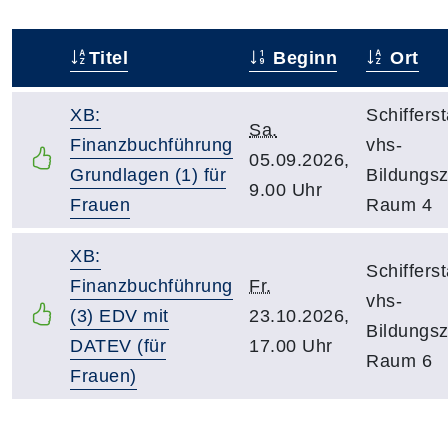
Titel
Beginn
Ort
–
XB:
Schifferst
Sa.
Finanzbuchführung
vhs-
05.09.2026,
Grundlagen (1) für
Bildungs
9.00 Uhr
Frauen
Raum 4
XB:
Schifferst
Finanzbuchführung
Fr.
vhs-
(3) EDV mit
23.10.2026,
Bildungs
DATEV (für
17.00 Uhr
Raum 6
Frauen)