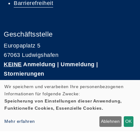
Barrierefreiheit
Geschäftsstelle
Europaplatz 5
67063 Ludwigshafen
KEINE
Anmeldung | Ummeldung |
Stornierungen
Telefon 0621-5909 3500
Wir speichern und verarbeiten Ihre personenbezogenen
E-Mail: kvhs-geschaeftsstelle@vhs-rpk.de
Informationen für folgende Zwecke:
Speicherung von Einstellungen dieser Anwendung,
Funktionelle Cookies, Essenzielle Cookies.
Widerrufsformular
Mehr erfahren
Ablehnen
OK