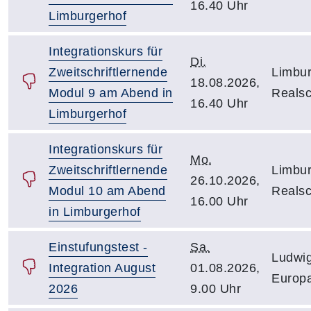
16.40 Uhr
Limburgerhof
Integrationskurs für
Di.
Zweitschriftlernende
Limbur
18.08.2026,
Modul 9 am Abend in
Reals
16.40 Uhr
Limburgerhof
Integrationskurs für
Mo.
Zweitschriftlernende
Limbur
26.10.2026,
Modul 10 am Abend
Reals
16.00 Uhr
in Limburgerhof
Einstufungstest -
Sa.
Ludwig
Integration August
01.08.2026,
Europa
2026
9.00 Uhr