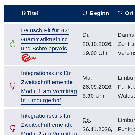
Titel
Beginn
Ort
–
Deutsch-Fit für B2:
Di.
Danns
Grammatiktraining
20.10.2026,
Zentru
und Schreibpraxis
19.00 Uhr
Verein
Integrationskurs für
Mo.
Limbur
Zweitschriftlernende
28.09.2026,
Funkt
Modul 1 am Vormittag
8.30 Uhr
Walds
in Limburgerhof
Integrationskurs für
Do.
Limbur
Zweitschriftlernende
26.11.2026,
Funkt
Modul 2 am Vormittag