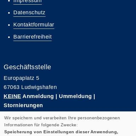
Impressum
Datenschutz
Kontaktformular
Barrierefreiheit
Geschäftsstelle
Europaplatz 5
67063 Ludwigshafen
KEINE
Anmeldung | Ummeldung |
Stornierungen
Telefon 0621-5909 3500
Wir speichern und verarbeiten Ihre personenbezogenen
E-Mail: kvhs-geschaeftsstelle@vhs-rpk.de
Informationen für folgende Zwecke:
Speicherung von Einstellungen dieser Anwendung,