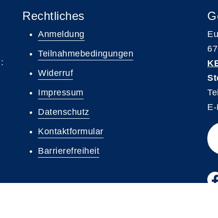
Rechtliches
G
Anmeldung
Eu
67
Teilnahmebedingungen
:
K
Widerruf
St
Impressum
Te
E-
Datenschutz
Kontaktformular
Barrierefreiheit