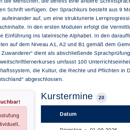
 an die Menschen, die bereits eine andere Schriftspra
hen Schrift verfügen. Der Sprachkurs besteht aus 9 
 aufeinander auf, um eine strukturierte Lernprogres
hinhalte. In den ersten Modulen erfolgt die Vermitt
die Einführung ins lateinische Alphabet. In den dara
eiten auf dem Niveau A1, A2 und B1 gemäß dem Ge
Zuwanderer“ dient als abschließende Sprachprüfung 
weitschriftlernerkurses umfasst 100 Unterrichtseinhe
aftssystem, die Kultur, die Rechte und Pflichten in 
utschland“ abgeschlossen.
Kurstermine
20
buchbar!
Datum
nstufung
–
ividuell,