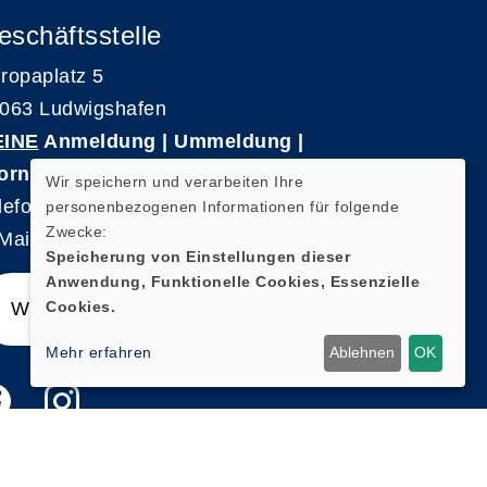
eschäftsstelle
ropaplatz 5
063 Ludwigshafen
EINE
Anmeldung | Ummeldung |
ornierungen
Wir speichern und verarbeiten Ihre
lefon 0621-5909 3500
personenbezogenen Informationen für folgende
Zwecke:
Mail: kvhs-geschaeftsstelle@vhs-rpk.de
Speicherung von Einstellungen dieser
Anwendung, Funktionelle Cookies, Essenzielle
Cookies.
Widerrufsformular
Mehr erfahren
Ablehnen
OK