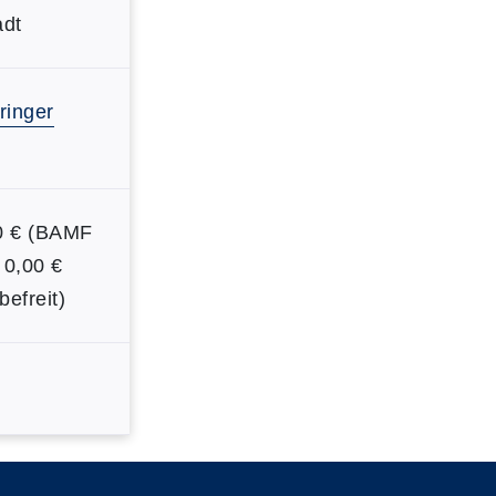
adt
ringer
00 € (BAMF
/ 0,00 €
efreit)