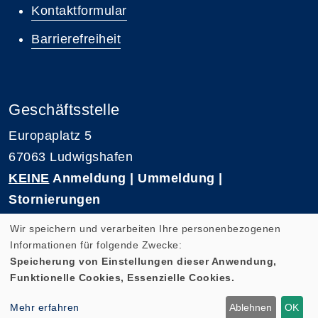
Kontaktformular
Barrierefreiheit
Geschäftsstelle
Europaplatz 5
67063 Ludwigshafen
KEINE
Anmeldung | Ummeldung |
Stornierungen
Telefon 0621-5909 3500
Wir speichern und verarbeiten Ihre personenbezogenen
E-Mail: kvhs-geschaeftsstelle@vhs-rpk.de
Informationen für folgende Zwecke:
Speicherung von Einstellungen dieser Anwendung,
Funktionelle Cookies, Essenzielle Cookies.
Widerrufsformular
Mehr erfahren
Ablehnen
OK