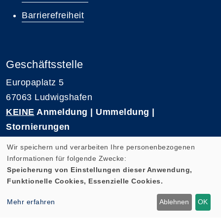
Barrierefreiheit
Geschäftsstelle
Europaplatz 5
67063 Ludwigshafen
KEINE
Anmeldung | Ummeldung |
Stornierungen
Telefon 0621-5909 3500
Wir speichern und verarbeiten Ihre personenbezogenen
E-Mail: kvhs-geschaeftsstelle@vhs-rpk.de
Informationen für folgende Zwecke:
Speicherung von Einstellungen dieser Anwendung,
Funktionelle Cookies, Essenzielle Cookies.
Widerrufsformular
Mehr erfahren
Ablehnen
OK