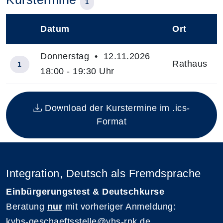
1
Datum
Ort
–
Donnerstag • 12.11.2026
Rathaus
1
18:00 - 19:30 Uhr
Insgesamt gibt es 1 Termine zum diesen Kurs
Download der Kurstermine im .ics-
Format
Integration, Deutsch als Fremdsprache
Einbürgerungstest & Deutschkurse
Beratung
nur
mit vorheriger Anmeldung:
kvhs-geschaeftsstelle@vhs-rpk.de