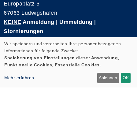
Europaplatz 5
67063 Ludwigshafen
KEINE
Anmeldung | Ummeldung |
Stornierungen
Telefon 0621-5909 3500
Wir speichern und verarbeiten Ihre personenbezogenen
E-Mail: kvhs-geschaeftsstelle@vhs-rpk.de
Informationen für folgende Zwecke:
Speicherung von Einstellungen dieser Anwendung,
Funktionelle Cookies, Essenzielle Cookies.
Widerrufsformular
Mehr erfahren
Ablehnen
OK
Cookie Einstellungen