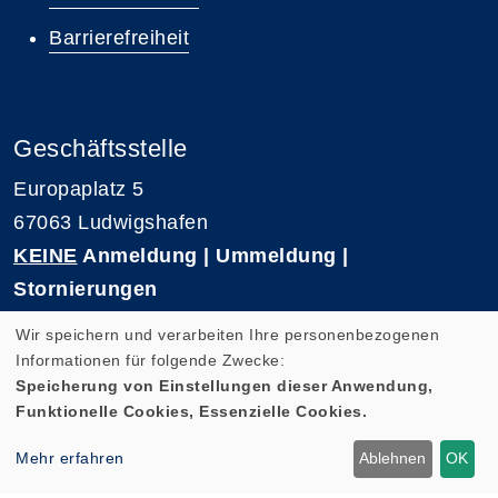
Barrierefreiheit
Geschäftsstelle
Europaplatz 5
67063 Ludwigshafen
KEINE
Anmeldung | Ummeldung |
Stornierungen
Telefon 0621-5909 3500
Wir speichern und verarbeiten Ihre personenbezogenen
E-Mail: kvhs-geschaeftsstelle@vhs-rpk.de
Informationen für folgende Zwecke:
Speicherung von Einstellungen dieser Anwendung,
Funktionelle Cookies, Essenzielle Cookies.
Widerrufsformular
Mehr erfahren
Ablehnen
OK