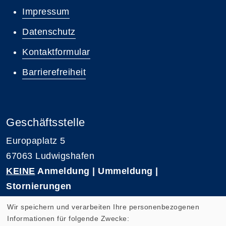
Impressum
Datenschutz
Kontaktformular
Barrierefreiheit
Geschäftsstelle
Europaplatz 5
67063 Ludwigshafen
KEINE
Anmeldung | Ummeldung |
Stornierungen
Telefon 0621-5909 3500
Wir speichern und verarbeiten Ihre personenbezogenen
E-Mail: kvhs-geschaeftsstelle@vhs-rpk.de
Informationen für folgende Zwecke: