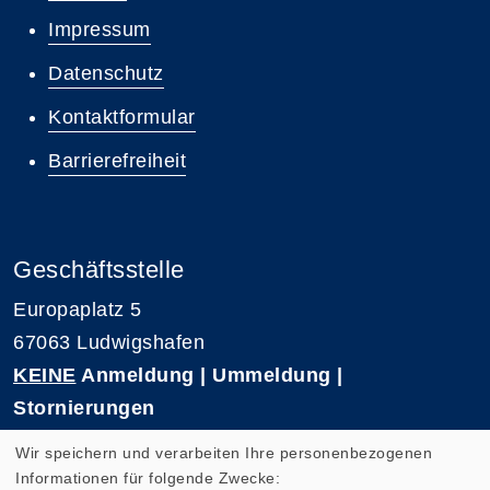
Impressum
Datenschutz
Kontaktformular
Barrierefreiheit
Geschäftsstelle
Europaplatz 5
67063 Ludwigshafen
KEINE
Anmeldung | Ummeldung |
Stornierungen
Telefon 0621-5909 3500
Wir speichern und verarbeiten Ihre personenbezogenen
E-Mail: kvhs-geschaeftsstelle@vhs-rpk.de
Informationen für folgende Zwecke: