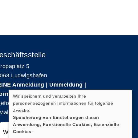
eschäftsstelle
ropaplatz 5
063 Ludwigshafen
EINE
Anmeldung | Ummeldung |
ornierungen
Wir speichern und verarbeiten Ihre
lefon 0621-5909 3500
personenbezogenen Informationen für folgende
Zwecke:
Mail: kvhs-geschaeftsstelle@vhs-rpk.de
Speicherung von Einstellungen dieser
Anwendung, Funktionelle Cookies, Essenzielle
Cookies.
Widerrufsformular