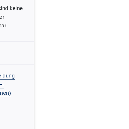
ind keine
er
ar.
ldung
F-
fnen)