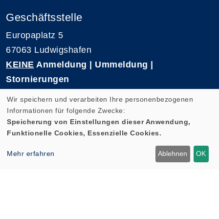
Geschäftsstelle
Europaplatz 5
67063 Ludwigshafen
KEINE
Anmeldung | Ummeldung |
Stornierungen
Telefon 0621-5909 3500
Wir speichern und verarbeiten Ihre personenbezogenen
E-Mail: kvhs-geschaeftsstelle@vhs-rpk.de
Informationen für folgende Zwecke:
Speicherung von Einstellungen dieser Anwendung,
Funktionelle Cookies, Essenzielle Cookies.
Widerrufsformular
Mehr erfahren
Ablehnen
OK