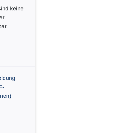
ind keine
er
ar.
ldung
F-
fnen)