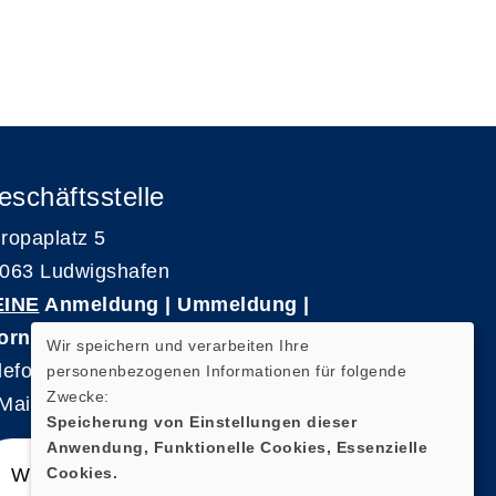
eschäftsstelle
ropaplatz 5
063 Ludwigshafen
EINE
Anmeldung | Ummeldung |
ornierungen
Wir speichern und verarbeiten Ihre
lefon 0621-5909 3500
personenbezogenen Informationen für folgende
Zwecke:
Mail: kvhs-geschaeftsstelle@vhs-rpk.de
Speicherung von Einstellungen dieser
Anwendung, Funktionelle Cookies, Essenzielle
Cookies.
Widerrufsformular