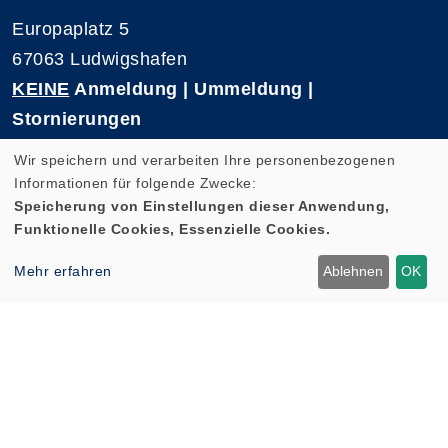
Europaplatz 5
67063 Ludwigshafen
KEINE
Anmeldung | Ummeldung |
Stornierungen
Telefon 0621-5909 3500
Wir speichern und verarbeiten Ihre personenbezogenen
E-Mail: kvhs-geschaeftsstelle@vhs-rpk.de
Informationen für folgende Zwecke:
Speicherung von Einstellungen dieser Anwendung,
Funktionelle Cookies, Essenzielle Cookies.
Widerrufsformular
Mehr erfahren
Ablehnen
OK
Cookie Einstellungen