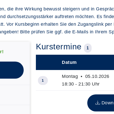
en, die ihre Wirkung bewusst steigern und in Gespr
und durchsetzungsstärker auftreten möchten. Es fin
t. Vor Kursbeginn erhalten Sie den Zugangslink per 
angeben! Bitte prüfen Sie ggf. die E-Mails in Ihrem 
Kurstermine
1
r!
Datum
–
Montag • 05.10.2026
1
18:30 - 21:30 Uhr
Insgesamt gibt es 1 Termine zum di
Downlo