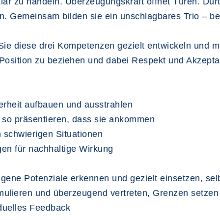
klar zu handeln. Überzeugungskraft öffnet Türen. Du
. Gemeinsam bilden sie ein unschlagbares Trio – beru
ie diese drei Kompetenzen gezielt entwickeln und mi
r Position zu beziehen und dabei Respekt und Akzept
herheit aufbauen und ausstrahlen
 so präsentieren, dass sie ankommen
 schwierigen Situationen
gen für nachhaltige Wirkung
igene Potenziale erkennen und gezielt einsetzen, sel
rmulieren und überzeugend vertreten, Grenzen setzen
iduelles Feedback