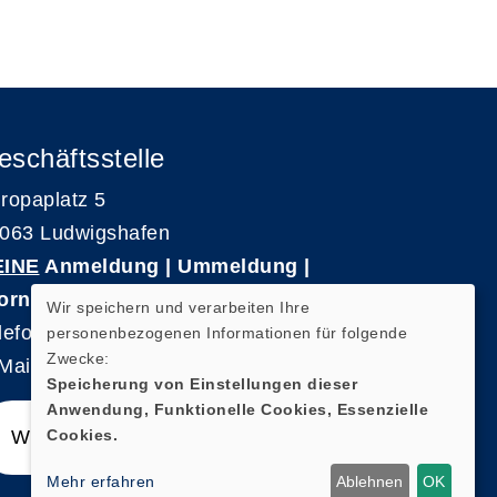
eschäftsstelle
ropaplatz 5
063 Ludwigshafen
EINE
Anmeldung | Ummeldung |
ornierungen
Wir speichern und verarbeiten Ihre
lefon 0621-5909 3500
personenbezogenen Informationen für folgende
Zwecke:
Mail: kvhs-geschaeftsstelle@vhs-rpk.de
Speicherung von Einstellungen dieser
Anwendung, Funktionelle Cookies, Essenzielle
Cookies.
Widerrufsformular
Mehr erfahren
Ablehnen
OK