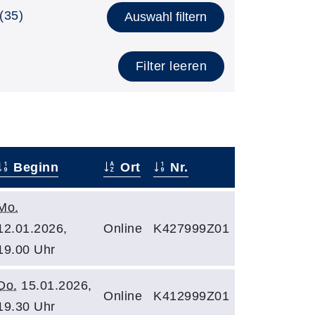
(35)
Auswahl filtern
Filter leeren
Beginn
Ort
Nr.
Mo.
12.01.2026,
Online
K427999Z01
19.00 Uhr
Do.
15.01.2026,
Online
K412999Z01
19.30 Uhr