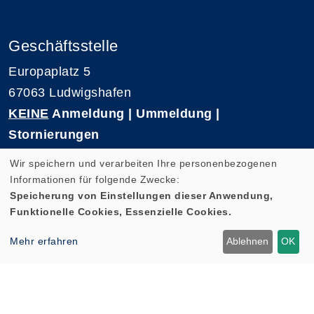
Geschäftsstelle
Europaplatz 5
67063 Ludwigshafen
KEINE
Anmeldung | Ummeldung |
Stornierungen
Telefon 0621-5909 3500
Wir speichern und verarbeiten Ihre personenbezogenen
E-Mail: kvhs-geschaeftsstelle@vhs-rpk.de
Informationen für folgende Zwecke:
Speicherung von Einstellungen dieser Anwendung,
Funktionelle Cookies, Essenzielle Cookies.
Widerrufsformular
Mehr erfahren
Ablehnen
OK