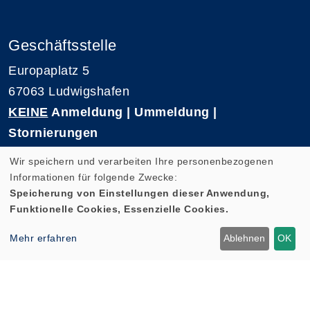
Geschäftsstelle
Europaplatz 5
67063 Ludwigshafen
KEINE
Anmeldung | Ummeldung |
Stornierungen
Telefon 0621-5909 3500
Wir speichern und verarbeiten Ihre personenbezogenen
E-Mail: kvhs-geschaeftsstelle@vhs-rpk.de
Informationen für folgende Zwecke:
Speicherung von Einstellungen dieser Anwendung,
Funktionelle Cookies, Essenzielle Cookies.
Widerrufsformular
Mehr erfahren
Ablehnen
OK