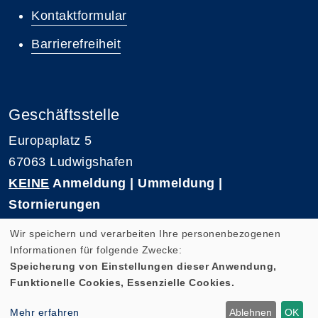
Kontaktformular
Barrierefreiheit
Geschäftsstelle
Europaplatz 5
67063 Ludwigshafen
KEINE
Anmeldung | Ummeldung |
Stornierungen
Telefon 0621-5909 3500
Wir speichern und verarbeiten Ihre personenbezogenen
E-Mail: kvhs-geschaeftsstelle@vhs-rpk.de
Informationen für folgende Zwecke:
Speicherung von Einstellungen dieser Anwendung,
Funktionelle Cookies, Essenzielle Cookies.
Widerrufsformular
Mehr erfahren
Ablehnen
OK