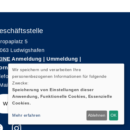
eschäftsstelle
ropaplatz 5
063 Ludwigshafen
EINE
Anmeldung | Ummeldung |
ornierungen
Wir speichern und verarbeiten Ihre
lefon 0621-5909 3500
personenbezogenen Informationen für folgende
Zwecke:
Mail: kvhs-geschaeftsstelle@vhs-rpk.de
Speicherung von Einstellungen dieser
Anwendung, Funktionelle Cookies, Essenzielle
Cookies.
Widerrufsformular
Mehr erfahren
Ablehnen
OK