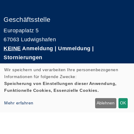
Geschäftsstelle
Europaplatz 5
67063 Ludwigshafen
KEINE
Anmeldung | Ummeldung |
Stornierungen
Telefon 0621-5909 3500
Wir speichern und verarbeiten Ihre personenbezogenen
E-Mail: kvhs-geschaeftsstelle@vhs-rpk.de
Informationen für folgende Zwecke:
Speicherung von Einstellungen dieser Anwendung,
Funktionelle Cookies, Essenzielle Cookies.
Widerrufsformular
Mehr erfahren
Ablehnen
OK