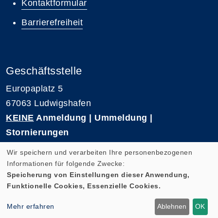
Kontaktformular
Barrierefreiheit
Geschäftsstelle
Europaplatz 5
67063 Ludwigshafen
KEINE
Anmeldung | Ummeldung |
Stornierungen
Telefon 0621-5909 3500
Wir speichern und verarbeiten Ihre personenbezogenen
E-Mail: kvhs-geschaeftsstelle@vhs-rpk.de
Informationen für folgende Zwecke:
Speicherung von Einstellungen dieser Anwendung,
Funktionelle Cookies, Essenzielle Cookies.
Widerrufsformular
Mehr erfahren
Ablehnen
OK