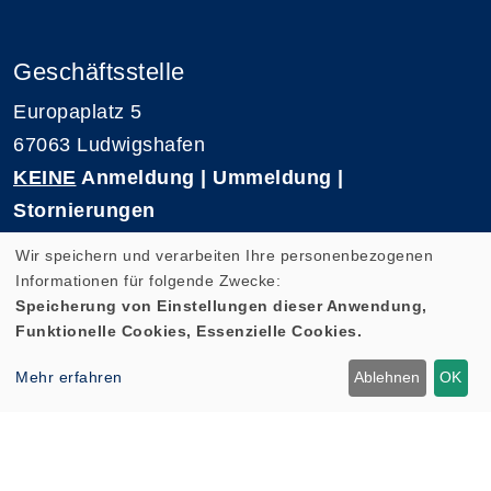
Geschäftsstelle
Europaplatz 5
67063 Ludwigshafen
KEINE
Anmeldung | Ummeldung |
Stornierungen
Telefon 0621-5909 3500
Wir speichern und verarbeiten Ihre personenbezogenen
E-Mail: kvhs-geschaeftsstelle@vhs-rpk.de
Informationen für folgende Zwecke:
Speicherung von Einstellungen dieser Anwendung,
Funktionelle Cookies, Essenzielle Cookies.
Widerrufsformular
Mehr erfahren
Ablehnen
OK