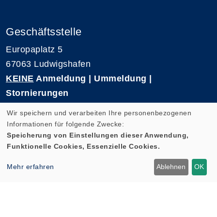
Geschäftsstelle
Europaplatz 5
67063 Ludwigshafen
KEINE
Anmeldung | Ummeldung |
Stornierungen
Telefon 0621-5909 3500
Wir speichern und verarbeiten Ihre personenbezogenen
E-Mail: kvhs-geschaeftsstelle@vhs-rpk.de
Informationen für folgende Zwecke:
Speicherung von Einstellungen dieser Anwendung,
Funktionelle Cookies, Essenzielle Cookies.
Widerrufsformular
Mehr erfahren
Ablehnen
OK